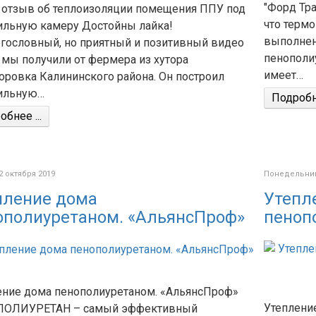
"Форд Тр
 отзыв об теплоизоляции помещения ППУ под
что терм
ильную камеру Достойны лайка!
выполнен
гословный, но приятный и позитивный видео
пенополиу
 мы получили от фермера из хутора
имеет…
оровка Калининского района. Он построил
ильную…
Подробне
бнее ...
2 октября 2019
Понедельник,
пление дома
Утепл
ополиуретаном. «АльянсПроф»
пеноп
ение дома пенополиуретаном. «АльянсПроф»
Утеплени
ОЛИУРЕТАН – самый эффективный