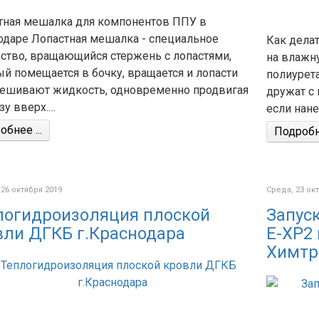
тная мешалка для компонентов ППУ в
одаре Лопастная мешалка - специальное
Как делат
йство, вращающийся стержень с лопастями,
на влажн
й помещается в бочку, вращается и лопасти
полиурет
ешивают жидкость, одновременно продвигая
дружат с 
зу вверх.…
если нан
бнее ...
Подробне
 26 октября 2019
Среда, 23 ок
логидроизоляция плоской
Запуск
вли ДГКБ г.Краснодара
E-XP2
Химтр