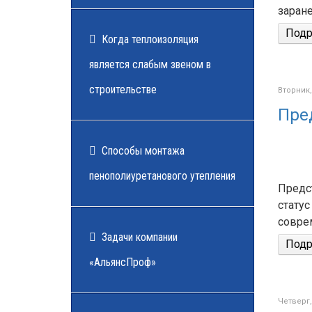
заране
Подро
Когда теплоизоляция
является слабым звеном в
строительстве
Вторник,
Пре
Cпособы монтажа
пенополиуретанового утепления
Предс
статус
совре
Задачи компании
Подро
«АльянсПроф»
Четверг,