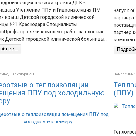
гидроизоляция плоской кровли ДГКБ
снодара Утепление ППУ и Гидроизоляция ПМ
Запуск об
их крыш Детской городской клинической
партнера
ицы №1 Краснодара Специалисты
поставщи
нсПроф» провели комплекс работ на плоских
партнер к
ях Детской городской клинической больницы…
комплект
бнее ...
Подробне
нье, 13 октября 2019
Понедельник,
еоотзыв о теплоизоляции
Тепло
ещения ППУ под холодильную
(ППУ)
еру
Теплоизо