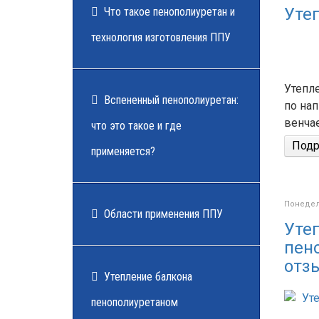
Уте
Что такое пенополиуретан и
технология изготовления ППУ
Утепл
Вспененный пенополиуретан:
по нап
венчае
что это такое и где
Подро
применяется?
Понедель
Области применения ППУ
Уте
пен
отз
Утепление балкона
пенополиуретаном