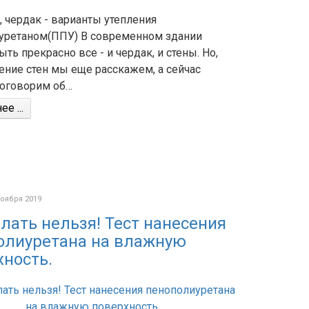
 чердак - варианты утепления
уретаном(ППУ) В современном здании
ть прекрасно все - и чердак, и стены. Но,
ение стен мы еще расскажем, а сейчас
поговорим об…
е ...
ноября 2019
лать нельзя! Тест нанесения
олиуретана на влажную
хность.