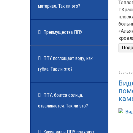
Тепло
материал. Так ли это?
г.Кра
плоск
больн
«Алья
Преимущества ППУ
кровл
Подро
ППУ поглощает воду, как
губка. Так ли это?
Воскресе
Вид
пом
ППУ, боится солнца,
кам
отваливается. Так ли это?
Какие виды ППУ подходят