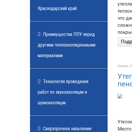
утепли
Краснодарский край.
тепло
что д
сложн
покры
Преимущества ППУ перед
Подро
другими теплоизоляционными
материалами
Среда, 2
Уте
Технология проведения
пен
работ по звукоизоляции и
шумоизоляции
Утепл
Cверхпрочное напыление
Место