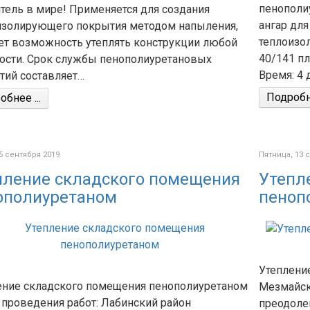
пенополи
тель в мире! Применяется для создания
ангар дл
изолирующего покрытия методом напыления,
теплоизо
ает возможность утеплять конструкции любой
40/141 пл
ости. Срок службы пенополиуретановых
Время: 4 
тий составляет…
Подробне
бнее ...
5 сентября 2019
Пятница, 13 
пление складского помещения
Утепл
ополиуретаном
пеноп
Утеплени
ение складского помещения пенополиуретаном
Мезмайски
 проведения работ: Лабинский район
преодоле