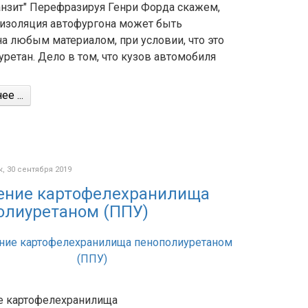
анзит" Перефразируя Генри Форда скажем,
оизоляция автофургона может быть
а любым материалом, при условии, что это
ретан. Дело в том, что кузов автомобиля
е ...
 30 сентября 2019
ение картофелехранилища
олиуретаном (ППУ)
е картофелехранилища