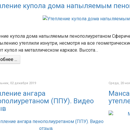
пление купола дома напыляемым пено
ение купола дома напыляемым пенополиуретаном Сфериче
ылению утеплили изнутри, несмотря на все геометрически
т купол на металлическом каркасе. Высота…
бнее ...
ник, 02 декабря 2019
Среда, 20 но
пление ангара
Манса
ополиуретаном (ППУ). Видео
утепл
ыв