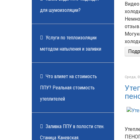
Видео
для шумоизоляции?
холод
Немно
отзыв
Могук
Услуги по теплоизоляции
холод
методом напыления и заливки
Подро
Что влияет на стоимость
Среда, 0
Уте
ППУ? Реальная стоимость
пен
утеплителей
Заливка ППУ в полости стен.
Утепл
ПЕНОП
Станица Каневская.