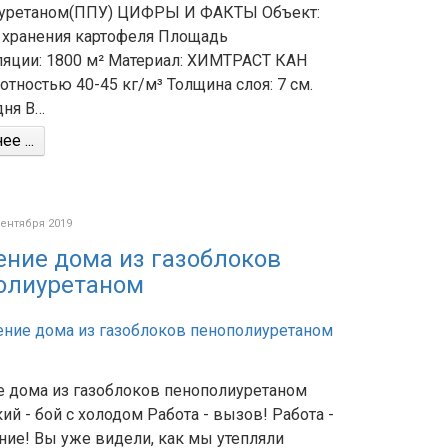
уретаном(ППУ) ЦИФРЫ И ФАКТЫ Объект:
я хранения картофеля Площадь
ляции: 1800 м² Материал: ХИМТРАСТ КАН
отностью 40-45 кг/м³ Толщина слоя: 7 см.
дня В…
е ...
сентября 2019
ение дома из газоблоков
олиуретаном
е дома из газоблоков пенополиуретаном
й - бой с холодом Работа - вызов! Работа -
ние! Вы уже видели, как мы утепляли