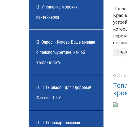
Утепление морских
Лопас
Красн
контейнеров
устро
которы
перем
Опрос: «Каково Ваше мнение
ее сни
Подро
о пенополиуретане, как об
утеплителе?»
Суббота,
Теп
ППУ опасен для здоровья!
кро
Факты о ППУ.
ППУ пожароопасный