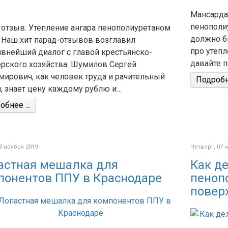
Мансарда,
пенополи
 отзыв: Утепление ангара пенополиуретаном
должно бы
. Наш хит парад-отзывов возглавил
про утепл
ивнейший диалог с главой крестьянско-
давайте 
рского хозяйства. Шумилов Сергей
мирович, как человек труда и рачительный
Подробне
, знает цену каждому рублю и…
бнее ...
3 ноября 2019
Четверг, 07 
астная мешалка для
Как де
понентов ППУ в Краснодаре
пеноп
повер