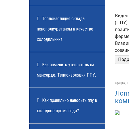
Видео
Теплоизоляция склада
(ППУ)
пенополиуретаном в качестве
позит
ферме
холодильника
Влади
хозяин
Подро
Как заменить утеплитель на
мансарде. Теплоизоляция ППУ.
Среда, 1
Лоп
ком
Как правильно наносить ппу в
холодное время года?