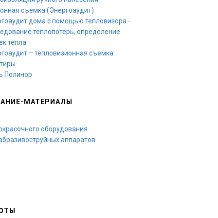
онная съемка (Энергоаудит)
гоаудит дома с помощью тепловизора -
едование теплопотерь, определение
ек тепла
гоаудит – тепловизионная съемка
ртиры
ь Полинор
АНИЕ-МАТЕРИАЛЫ
окрасочного оборудования
абразивоструйных аппаратов
ОТЫ