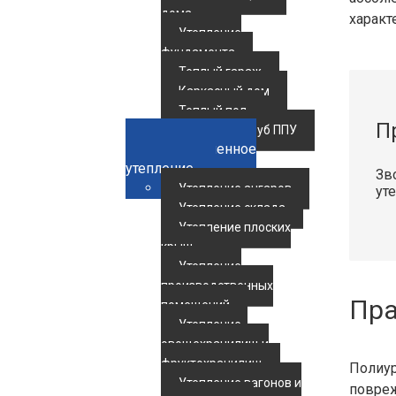
дома
характ
Утепление
фундамента
Теплый гараж
Каркасный дом
Теплый пол
П
Утепление труб ППУ
Промышленное
утепление
Зв
Утепление ангаров
ут
Утепление склада
Утепление плоских
крыш
Утепление
производственных
Пра
помещений
Утепление
овощехранилищ и
фруктохранилищ
Полиур
Утепление вагонов и
повреж