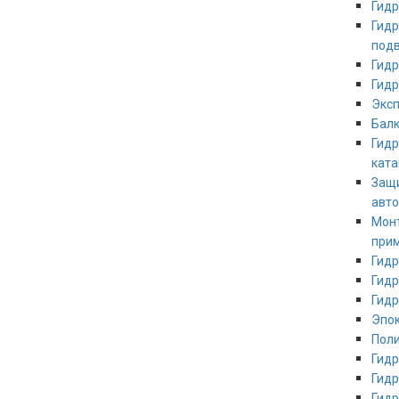
Гидр
Гидр
под
Гидр
Гидр
Эксп
Балк
Гидр
кат
Защи
авт
Мон
при
Гидр
Гидр
Гид
Эпо
Пол
Гидр
Гидр
Гидр