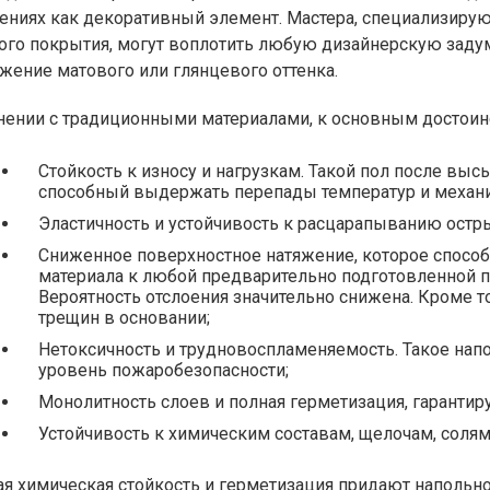
ниях как декоративный элемент. Мастера, специализиру
ого покрытия, могут воплотить любую дизайнерскую заду
жение матового или глянцевого оттенка.
нении с традиционными материалами, к основным достоин
Стойкость к износу и нагрузкам. Такой пол после вы
способный выдержать перепады температур и механ
Эластичность и устойчивость к расцарапыванию ост
Сниженное поверхностное натяжение, которое спосо
материала к любой предварительно подготовленной под
Вероятность отслоения значительно снижена. Кроме 
трещин в основании;
Нетоксичность и трудновоспламеняемость. Такое нап
уровень пожаробезопасности;
Монолитность слоев и полная герметизация, гаранти
Устойчивость к химическим составам, щелочам, солям
я химическая стойкость и герметизация придают наполь