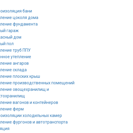
оизоляция бани
ление цоколя дома
пление фундамента
лый гараж
касный дом
ый пол
ление труб ППУ
нное утепление
ление ангаров
ление склада
ление плоских крыш
пление производственных помещений
пление овощехранилищ и
ктохранилищ
ление вагонов и контейнеров
пление ферм
оизоляции холодильных камер
ление фургонов и автотранспорта
ляция