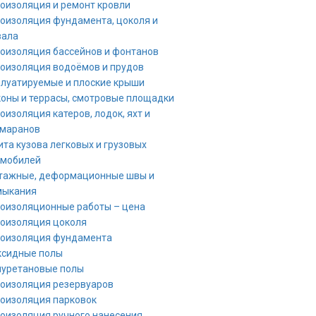
оизоляция и ремонт кровли
оизоляция фундамента, цоколя и
вала
оизоляция бассейнов и фонтанов
оизоляция водоёмов и прудов
луатируемые и плоские крыши
оны и террасы, смотровые площадки
оизоляция катеров, лодок, яхт и
амаранов
та кузова легковых и грузовых
омобилей
тажные, деформационные швы и
мыкания
оизоляционные работы – цена
оизоляция цоколя
роизоляция фундамента
ксидные полы
иуретановые полы
оизоляция резервуаров
оизоляция парковок
оизоляция ручного нанесения