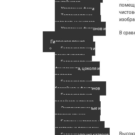
контейнеров
помеще
Утепление ферм
чистов
Теплоизоляции
изобра
холодильных камер
Утепление фургонов и
В срав
автотранспорта
Гидроизоляция
Гидроизоляция и
ремонт кровли
Гидроизоляция
фундамента, цоколя и
подвала
Гидроизоляция
бассейнов и фонтанов
Гидроизоляция
водоёмов и прудов
Эксплуатируемые и
плоские крыши
Балконы и террасы,
смотровые площадки
Высока
Гидроизоляция катеров,