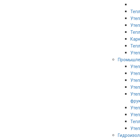
Тепл
Утеп
Уте
Теп
Кар
Тепл
Утеп
Промышле
Утеп
Утеп
Утеп
Уте
Уте
фру
Утеп
Уте
Тепл
Утеп
Гидроизо