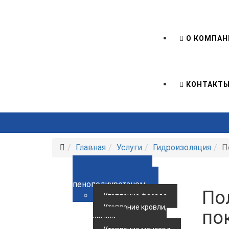
О КОМПАН
КОНТАКТ
Главная
Услуги
Гидроизоляция
П
Утепление жилья
пенополиуретаном
По
Утепление фасада
Утепление кровли,
по
крыши