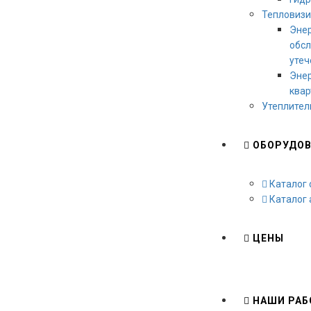
Тепловизи
Энер
обсл
утеч
Энер
ква
Утеплител
ОБОРУДОВ
Каталог 
Каталог 
ЦЕНЫ
НАШИ РАБ