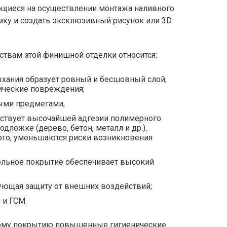
ющиеся на осуществлении монтажа наливного
мку и создать эксклюзивный рисунок или 3D
ствам этой финишной отделки относится:
сыхания образует ровный и бесшовный слой,
ические повреждения;
рыми предметами;
бствует высочайшей адгезии полимерного
ложке (дерево, бетон, металл и др.).
того, уменьшаются риски возникновения
ольное покрытие обеспечивает высокий
рующая защиту от внешних воздействий;
 и ГСМ.
ному покрытию повышенные гигиенические