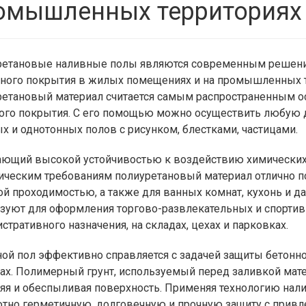
омышленных территориях
етановые наливные полы являются современным решени
ного покрытия в жилых помещениях и на промышленных т
етановый материал считается самым распространенным о
ого покрытия. С его помощью можно осуществить любую 
х и однотонных полов с рисунком, блестками, частицами.
ющий высокой устойчивостью к воздействию химических 
ическим требованиям полиуретановый материал отлично 
й проходимостью, а также для ванных комнат, кухонь и д
зуют для оформления торгово-развлекательных и спортив
стративного назначения, на складах, цехах и парковках.
ой пол эффективно справляется с задачей защиты бетонн
ах. Полимерный грунт, используемый перед заливкой матер
яя и обеспыливая поверхность. Применяя технологию нали
тно герметичную, долговечную и прочную защиту с при