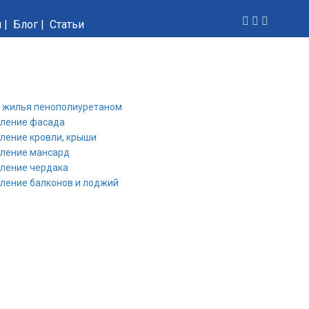
и
|
Блог
|
Статьи
 жилья пенополиуретаном
пление фасада
ление кровли, крыши
пление мансард
ление чердака
ление балконов и лоджий