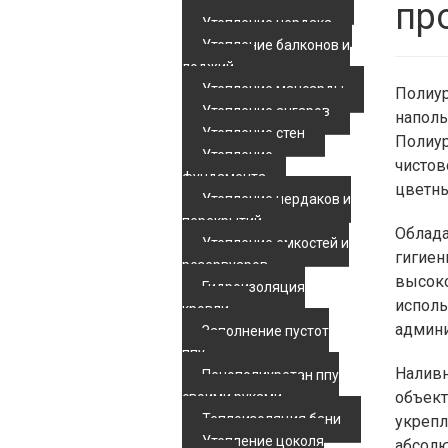
Утепление мансард
пр
Утепление чердака
Утепление балконов и
лоджий
Утепление мансарды
Полиур
Утепление ангаров
наполь
Утепление стен
Полиур
Утепление
чистов
фундамента
цветны
Утепление чердаков и
перекрытий
Облада
Утепление емкостей и
гигиен
резервуаров
высоко
Гидроизоляция
исполь
кровли
админи
Заполнение пустот
ппу
Наливн
Пенополиуретан ппу
объект
своими руками
Теплоизоляция бани
укрепл
Утепление цоколя
абсолю