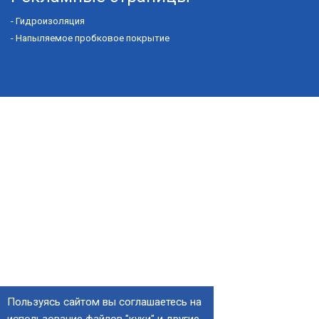
-
Гидроизоляция
-
Напыляемое пробковое покрытие
Правила обработки cookie
|
Политика
конфиденциальности
|
Пользовательское соглашение
Информация на сайте, касающаяся характеристик,
стоимости товаров, носит информационный характер и
ни при каких условиях не является публичной офертой,
определяемой положениями Статьи 437(2)
Гражданского кодекса РФ.
© 2010 - 2026 ООО «Альянс Проф» - Утепление и
напыление пенополиуретана(ППУ).
Пользуясь сайтом вы соглашаетесь на