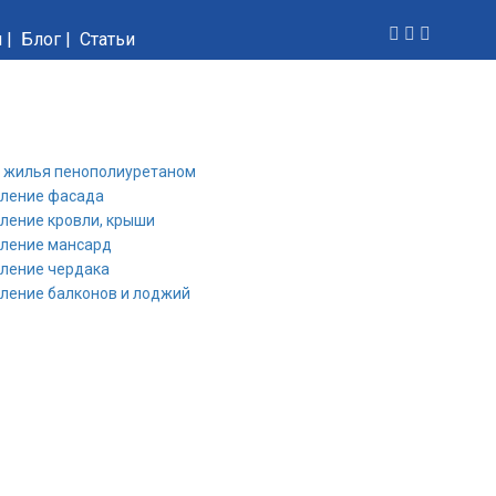
и
|
Блог
|
Статьи
 жилья пенополиуретаном
пление фасада
ление кровли, крыши
пление мансард
ление чердака
ление балконов и лоджий