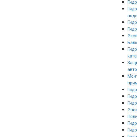
Гидр
Гидр
под
Гидр
Гидр
Эксп
Балк
Гидр
кат
Защи
авт
Мон
при
Гидр
Гидр
Гид
Эпо
Пол
Гидр
Гидр
Гидр