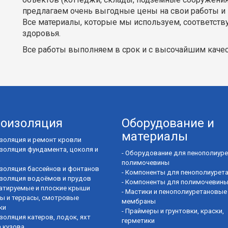
предлагаем очень выгодные цены на свои работы и 
Все материалы, которые мы используем, соответств
здоровья.
Все работы выполняем в срок и с высочайшим каче
роизоляция
Оборудование и
материалы
золяция и ремонт кровли
золяция фундамента, цоколя и
-
Оборудование для пенополиуре
а
полимочевины
золяция бассейнов и фонтанов
-
Компоненты для пенополиурет
золяция водоёмов и прудов
-
Компоненты для полимочевин
атируемые и плоские крыши
-
Мастики и пенополиуретановые
ы и террасы, смотровые
мембраны
ки
-
Праймеры и грунтовки, краски,
золяция катеров, лодок, яхт
герметики
 кузова