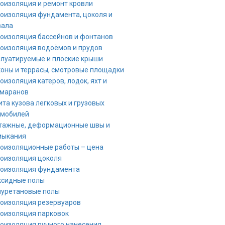
оизоляция и ремонт кровли
оизоляция фундамента, цоколя и
вала
оизоляция бассейнов и фонтанов
оизоляция водоёмов и прудов
луатируемые и плоские крыши
оны и террасы, смотровые площадки
оизоляция катеров, лодок, яхт и
амаранов
та кузова легковых и грузовых
омобилей
тажные, деформационные швы и
мыкания
оизоляционные работы – цена
оизоляция цоколя
роизоляция фундамента
ксидные полы
иуретановые полы
оизоляция резервуаров
оизоляция парковок
оизоляция ручного нанесения