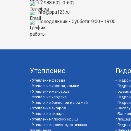
+7 988 602-0-602
info@ppu123.ru
Понедельник - Суббота
: 9:00 - 19:00
Утепление
Гид
-
Утепление фасада
-
Гидрои
-
Утепление кровли, крыши
-
Гидрои
-
Утепление мансарды
подвал
-
Утепление чердака
-
Гидрои
-
Утепление балконов и лоджий
-
Гидрои
-
Утепление ангаров
-
Эксплу
-
Утепление склада
-
Балкон
-
Утепление плоских крыш
площад
-
Утепление производственных
-
Гидрои
помещений
-
Защита