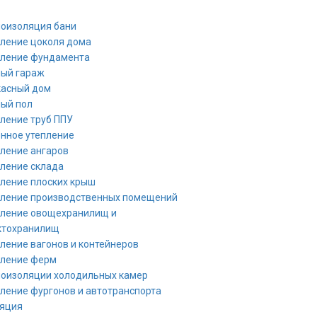
оизоляция бани
ление цоколя дома
пление фундамента
лый гараж
касный дом
ый пол
ление труб ППУ
нное утепление
ление ангаров
ление склада
ление плоских крыш
пление производственных помещений
пление овощехранилищ и
ктохранилищ
ление вагонов и контейнеров
пление ферм
оизоляции холодильных камер
ление фургонов и автотранспорта
ляция