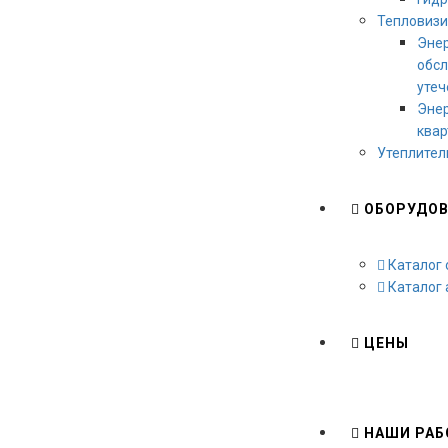
Тепловизи
Энер
обсл
утеч
Энер
ква
Утеплител
ОБОРУДОВ
Каталог 
Каталог 
ЦЕНЫ
НАШИ РАБ