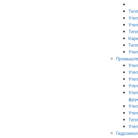
Тепл
Утеп
Уте
Теп
Кар
Тепл
Утеп
Промышле
Утеп
Утеп
Утеп
Уте
Уте
фру
Утеп
Уте
Тепл
Утеп
Гидроизо