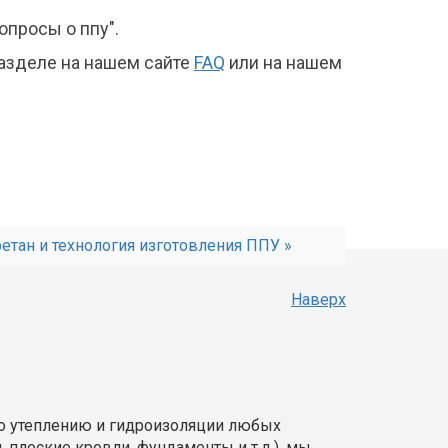
опросы о ппу".
разделе на нашем сайте
FAQ
или на нашем
етан и технология изготовления ППУ »
Наверх
по утеплению и гидроизоляции любых
 плоские кровли, фундаменты и т.д.), мы