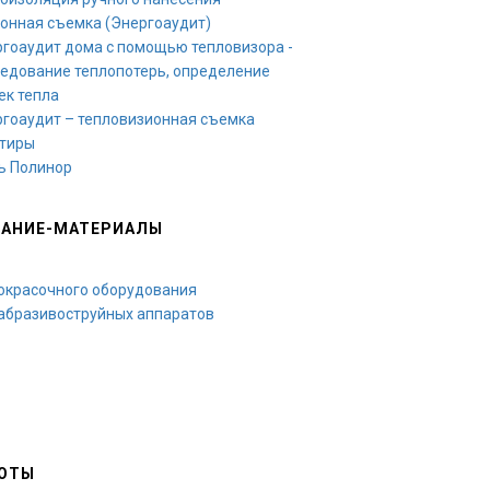
онная съемка (Энергоаудит)
гоаудит дома с помощью тепловизора -
едование теплопотерь, определение
ек тепла
гоаудит – тепловизионная съемка
ртиры
ь Полинор
АНИЕ-МАТЕРИАЛЫ
окрасочного оборудования
абразивоструйных аппаратов
ОТЫ