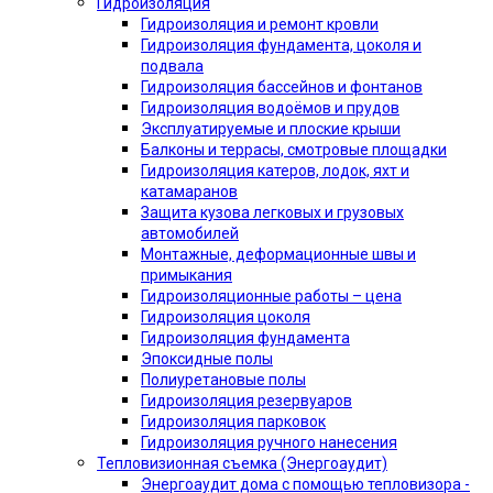
Гидроизоляция
Гидроизоляция и ремонт кровли
Гидроизоляция фундамента, цоколя и
подвала
Гидроизоляция бассейнов и фонтанов
Гидроизоляция водоёмов и прудов
Эксплуатируемые и плоские крыши
Балконы и террасы, смотровые площадки
Гидроизоляция катеров, лодок, яхт и
катамаранов
Защита кузова легковых и грузовых
автомобилей
Монтажные, деформационные швы и
примыкания
Гидроизоляционные работы – цена
Гидроизоляция цоколя
Гидроизоляция фундамента
Эпоксидные полы
Полиуретановые полы
Гидроизоляция резервуаров
Гидроизоляция парковок
Гидроизоляция ручного нанесения
Тепловизионная съемка (Энергоаудит)
Энергоаудит дома с помощью тепловизора -