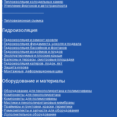
-
Теплоизоляции холодильных камер
-
Утепление фургонов и автотранспорта
----------------------------------------
-
Тепловизионная съемка
Гидроизоляция
-
Гидроизоляция и ремонт кровли
-
Гидроизоляция фундамента, цоколя и подвала
-
Гидроизоляция бассейнов и фонтанов
-
Гидроизоляция водоёмов и прудов
-
Эксплуатируемые и плоские крыши
-
Балконы и террасы, смотровые площадки
-
Гидроизоляция катеров, лодок, яхт
-
Защита кузова
-
Монтажные, деформационные швы
Оборудование и материалы
-
Оборудование для пенополиуретана и полимочевины
-
Компоненты для пенополиуретана
-
Компоненты для полимочевины
-
Мастики и пенополиуретановые мембраны
-
Праймеры и грунтовки, краски, герметики
-
Ремкомплекты и запчасти для оборудования
-
Дополнительное оборудование