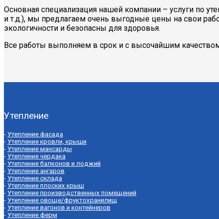
Основная специализация нашей компании – услуги по ут
и т.д.), мы предлагаем очень выгодные цены на свои ра
экологичности и безопасны для здоровья.
Все работы выполняем в срок и с высочайшим качеством
Утепление
-
Утепление фасада
-
Утепление кровли, крыши
-
Утепление мансарды
-
Утепление чердака
-
Утепление балконов и лоджий
-
Утепление ангаров
-
Утепление склада
-
Утепление плоских крыш
-
Утепление производственных помещений
-
Утепление овоще/фруктохранилищ
-
Утепление вагонов и контейнеров
-
Утепление ферм