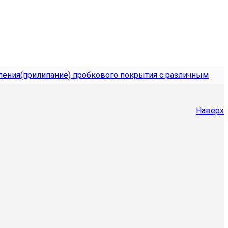
ления(прилипание) пробкового покрытия с различным
Наверх