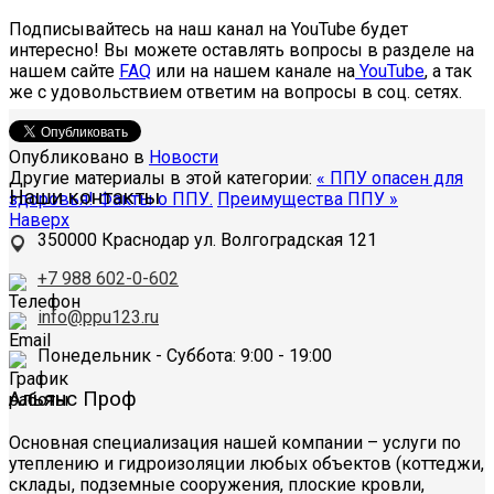
Подписывайтесь на наш канал на YouTube будет
интересно! Вы можете оставлять вопросы в разделе на
нашем сайте
FAQ
или на нашем канале на
YouTube
, а так
же с удовольствием ответим на вопросы в соц. сетях.
Опубликовано в
Новости
Другие материалы в этой категории:
« ППУ опасен для
Наши контакты
здоровья! Факты о ППУ.
Преимущества ППУ »
Наверх
350000
Краснодар
ул. Волгоградская 121
+7 988 602-0-602
info@ppu123.ru
Понедельник - Суббота
: 9:00 - 19:00
Альянс Проф
Основная специализация нашей компании – услуги по
утеплению и гидроизоляции любых объектов (коттеджи,
склады, подземные сооружения, плоские кровли,