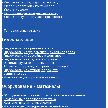
-
Утепление овоще/фруктохранилищ
-
Утепление вагонов и контейнеров
-
Утепление ферм
-
Теплоизоляции холодильных камер
-
Утепление фургонов и автотранспорта
----------------------------------------
-
Тепловизионная съемка
Гидроизоляция
-
Гидроизоляция и ремонт кровли
-
Гидроизоляция фундамента, цоколя и подвала
-
Гидроизоляция бассейнов и фонтанов
-
Гидроизоляция водоёмов и прудов
-
Эксплуатируемые и плоские крыши
-
Балконы и террасы, смотровые площадки
-
Гидроизоляция катеров, лодок, яхт
-
Защита кузова
-
Монтажные, деформационные швы
Оборудование и материалы
-
Оборудование для пенополиуретана и полимочевины
-
Компоненты для пенополиуретана
-
Компоненты для полимочевины
-
Мастики и пенополиуретановые мембраны